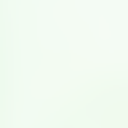
日本豆乳協会では、
2024
年度より、保育園での豆乳食育
移動教室を開始しています。首都圏を中心に全国
410
ヵ所
以上の保育施設を有する「にじいろ保育園（運営：ライク
キッズ株式会社）」です。第
11
回となる今回は、東京都品
川区にある「ひがしやつやま保育園」を訪れました。