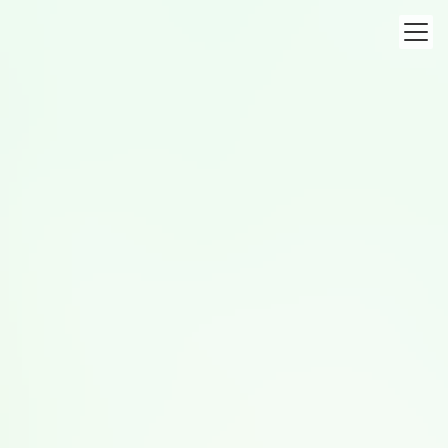
コ
ナ
ン
ビ
テ
ゲ
ン
ー
ツ
シ
食育活動
へ
ョ
ス
ン
キ
に
ッ
移
トップページ
食育活動
豆乳食育移動教室
プ
動
にじいろ保育園ひがしやつやまで移動教室を実施
2025年6月30日
豆乳食育移動教室
にじいろ保育園ひがしやつやまで
移動教室を実施