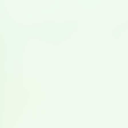
朝から夏本番のように暑い日でしたが、年中児にあたる
「そら組」
5
名と、年長児にあたる「たいよう組」
6
名の園
児たちは夏バテなど感じさせない元気さで、講義に聞きい
っていました。
「豆乳を知っていますか？」と質問すると、「知ってい
る、ママが飲んでいる」、「お父さんがいつも飲んでいる
よ」と元気良く返事をしてくれて、ご家族が日常的に豆乳
を飲んでいることを教えてくれました。
今回も園児の皆さんに大豆ができるまでの過程、豆乳の作
り方、豆乳からどのように大豆加工品ができるか、豆乳の
栄養について知ってもらいました。
「たいよう組」は、
4
月に三色食品群について学んだばか
りだそうで、豆乳・大豆製品とその他の食品の絵をボード