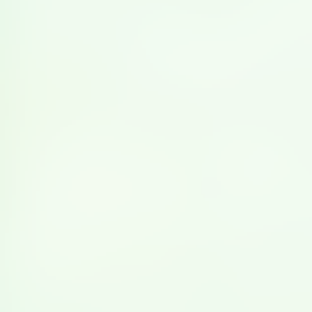
2025年12月6日
2025年10月10日
豆乳資格検定 12月6
10月12日より、豆乳
日（土）の緊急連絡
資格検定受付開始
先について
続きを読む
続きを読む
豆乳資格検定
豆乳資格検定