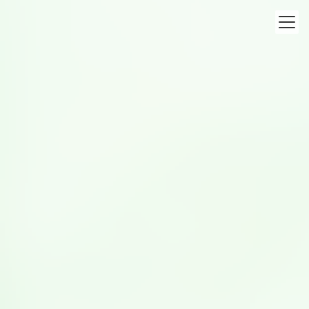
コ
ナ
ン
ビ
テ
ゲ
ン
ー
ツ
シ
食育活動
へ
ョ
ス
ン
キ
に
ッ
移
トップページ
食育活動
豆乳資格検定
プ
動
豆乳資格検定
豆乳資格検定
豆乳資格検定