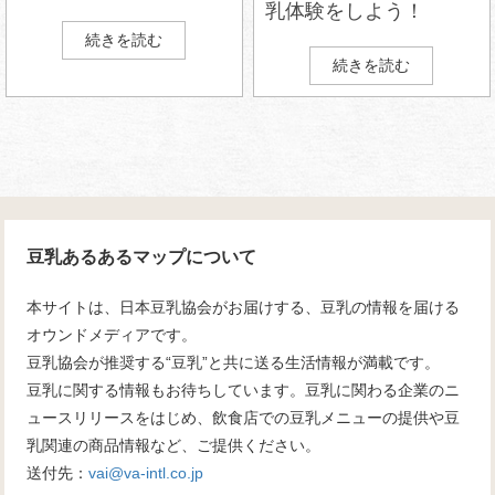
乳体験をしよう！
続きを読む
続きを読む
豆乳あるあるマップについて
本サイトは、日本豆乳協会がお届けする、豆乳の情報を届ける
オウンドメディアです。
豆乳協会が推奨する“豆乳”と共に送る生活情報が満載です。
豆乳に関する情報もお待ちしています。豆乳に関わる企業のニ
ュースリリースをはじめ、飲食店での豆乳メニューの提供や豆
乳関連の商品情報など、ご提供ください。
送付先：
vai@va-intl.co.jp