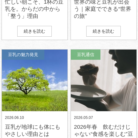
忙しい朝こそ、1杯の豆
世界の味と豆乳が出会
乳を。からだの中から
う｜家庭でできる“世界
「整う」理由
の旅”
続きを読む
続きを読む
豆乳の魅力発見
豆乳通信
2026.06.10
2026.05.07
豆乳が地球にも体にも
2026年春 飲むだけじ
やさしい理由とは
ゃない“食感を楽しむ”豆