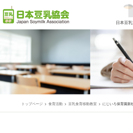
コ
ナ
ン
ビ
テ
ゲ
日本豆乳
ン
ー
ツ
シ
へ
ョ
ス
ン
キ
に
ッ
移
プ
動
トップページ
食育活動
豆乳食育移動教室
にじいろ保育園新