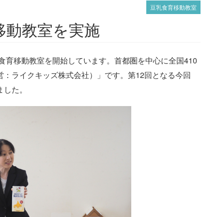
豆乳食育移動教室
移動教室を実施
食育移動教室を開始しています。首都圏を中心に全国
410
営：ライクキッズ株式会社）」です。第
12
回となる今回
ました。