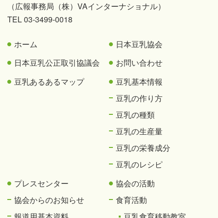
（広報事務局（株）VAインターナショナル）
TEL 03-3499-0018
ホーム
日本豆乳協会
日本豆乳公正取引協議会
お問い合わせ
豆乳あるあるマップ
豆乳基本情報
豆乳の作り方
豆乳の種類
豆乳の生産量
豆乳の栄養成分
豆乳のレシピ
プレスセンター
協会の活動
協会からのお知らせ
食育活動
報道用基本資料
豆乳食育移動教室