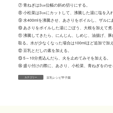
⑦ 青ねぎは3㎝位幅の斜め切りにする。
⑧ 小松菜は3㎝にカットして、沸騰した湯に塩を入
⑨ 水400mlを沸騰させ、あさりをボイルし、ザル
⑩ あさりをボイルした湯にごぼう、大根を加えて煮
⑪ 沸騰してきたら、にんじん、しめじ、油揚げ、豚
取る。水が少なくなった場合は100mlほど追加で加
⑫ 豆乳とだしの素を加える。
⑬ 5～10分煮込んだら、火を止めてみそを加える。
⑭ 盛り付けの際に、あさり、小松菜、青ねぎをのせ
豆乳レシピ甲子園
カテゴリー