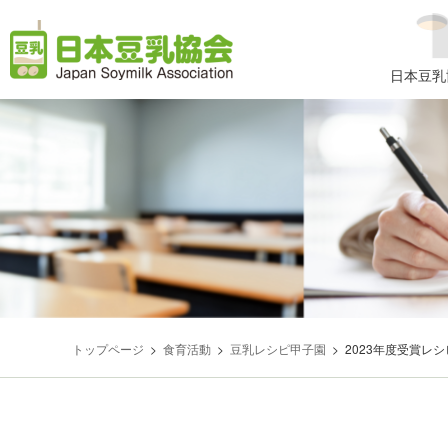
コ
ナ
ン
ビ
テ
ゲ
日本豆乳
ン
ー
ツ
シ
へ
ョ
ス
ン
キ
に
ッ
移
プ
動
トップページ
食育活動
豆乳レシピ甲子園
2023年度受賞レ