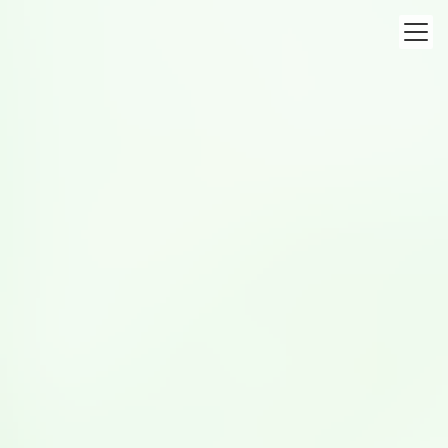
コ
ナ
ン
ビ
テ
ゲ
ン
ー
ツ
シ
食育活動
へ
ョ
ス
ン
キ
に
ッ
移
トップページ
食育活動
豆乳レシピ甲子園
プ
動
2022年度受賞レシピ【郷土料理部門・優秀賞】豆乳鯛めし
2022年10月12日
豆乳レシピ甲子園
2022年度受賞レシピ【郷土料理部
門・優秀賞】