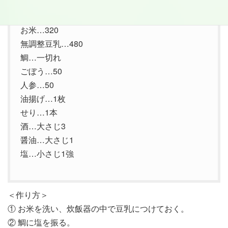
＜材料：2人分＞
お米…320
無調整豆乳…480
鯛…一切れ
ごぼう…50
人参…50
油揚げ…1枚
せり…1本
酒…大さじ3
醤油…大さじ1
塩…小さじ1強
＜作り方＞
① お米を洗い、炊飯器の中で豆乳につけておく。
② 鯛に塩を振る。