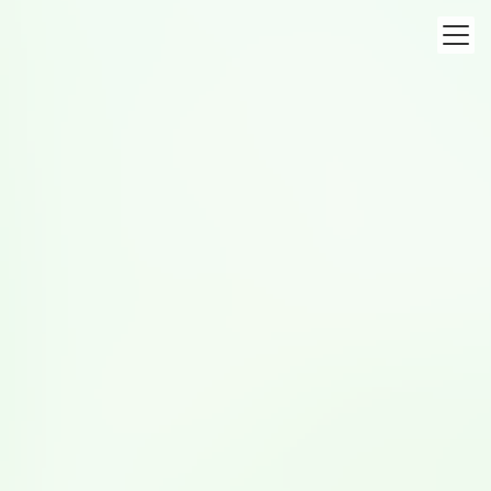
コ
ナ
ン
ビ
テ
ゲ
ン
ー
ツ
シ
食育活動
へ
ョ
ス
ン
キ
に
ッ
移
トップページ
食育活動
豆乳レシピ甲子園
プ
動
2022年度受賞レシピ【スイーツ・デザート部門・最優秀賞】ティラミス
風豆乳
2022年10月12日
豆乳レシピ甲子園
2022年度受賞レシピ【スイーツ・
デザート部門・最優秀賞】