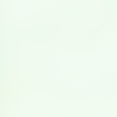
ティラミス風豆乳
それぞれのゼリーの固さを変えて、食感に工夫を凝らして
います。豆乳を使用することで、優しい甘さで調えられて
います。