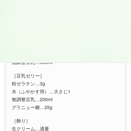
＜材料：3人分＞
［コーヒーゼリー］
粉ゼラチン…10g
水（ふやかす用）…大さじ2
コーヒー…大さじ2
グラニュー糖…70g
無調整豆乳…300ml
［豆乳ゼリー］
粉ゼラチン…3g
水（ふやかす用）…大さじ1
無調整豆乳…200ml
グラニュー糖…25g
［飾り］
生クリーム…適量