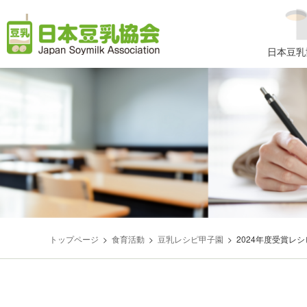
コ
ナ
ン
ビ
テ
ゲ
日本豆乳
ン
ー
ツ
シ
へ
ョ
ス
ン
キ
に
ッ
移
プ
動
トップページ
食育活動
豆乳レシピ甲子園
2024年度受賞