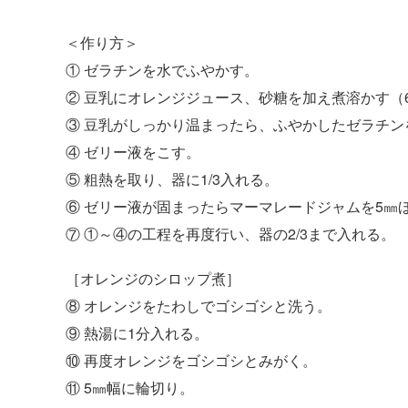
＜作り方＞
① ゼラチンを水でふやかす。
② 豆乳にオレンジジュース、砂糖を加え煮溶かす（
③ 豆乳がしっかり温まったら、ふやかしたゼラチ
④ ゼリー液をこす。
⑤ 粗熱を取り、器に1/3入れる。
⑥ ゼリー液が固まったらマーマレードジャムを5㎜
⑦ ①～④の工程を再度行い、器の2/3まで入れる。
［オレンジのシロップ煮］
⑧ オレンジをたわしでゴシゴシと洗う。
⑨ 熱湯に1分入れる。
⑩ 再度オレンジをゴシゴシとみがく。
⑪ 5㎜幅に輪切り。