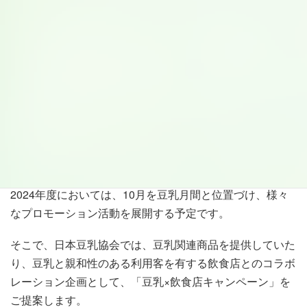
日本豆乳協会では、さらなる豆乳市場の拡大を目指し、
2024年度は10月を「豆乳月間」と位置づけ、新たな取り
組みとして、飲食店（カフェ、レストランなど）とのコラ
ボレーションイベント等を展開します。
近年の豆乳市場は、生活者の健康志向や植物性たんぱく質
に対する興味・理解の向上に伴い、右肩上がりで成長し、
生活者の食生活に欠かせないものとして、日々、定着・浸
透してきています。また、日本豆乳協会では、豆乳の啓
発・啓蒙を目的として、10月12日を豆乳の日と制定し、
2024年度においては、10月を豆乳月間と位置づけ、様々
なプロモーション活動を展開する予定です。
そこで、日本豆乳協会では、豆乳関連商品を提供していた
り、豆乳と親和性のある利用客を有する飲食店とのコラボ
レーション企画として、「豆乳×飲食店キャンペーン」を
ご提案します。