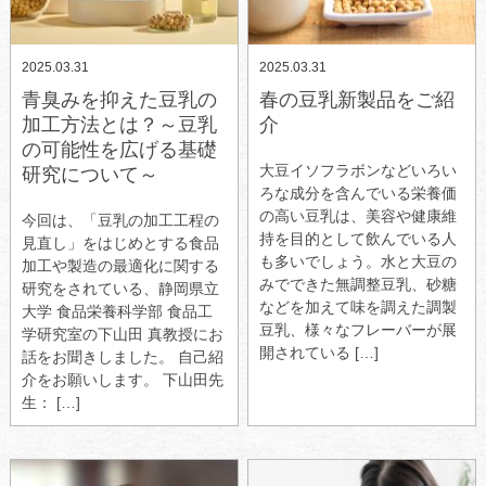
2025.03.31
2025.03.31
青臭みを抑えた豆乳の
春の豆乳新製品をご紹
加工方法とは？～豆乳
介
の可能性を広げる基礎
大豆イソフラボンなどいろい
研究について～
ろな成分を含んでいる栄養価
の高い豆乳は、美容や健康維
今回は、「豆乳の加工工程の
持を目的として飲んでいる人
見直し」をはじめとする食品
も多いでしょう。水と大豆の
加工や製造の最適化に関する
みでできた無調整豆乳、砂糖
研究をされている、静岡県立
などを加えて味を調えた調製
大学 食品栄養科学部 食品工
豆乳、様々なフレーバーが展
学研究室の下山田 真教授にお
開されている […]
話をお聞きしました。 自己紹
介をお願いします。 下山田先
生： […]