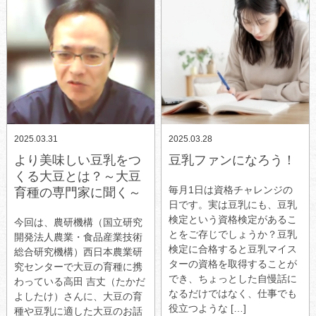
2025.03.31
2025.03.28
より美味しい豆乳をつ
豆乳ファンになろう！
くる大豆とは？～大豆
毎月1日は資格チャレンジの
育種の専門家に聞く～
日です。実は豆乳にも、豆乳
検定という資格検定があるこ
今回は、農研機構（国立研究
とをご存じでしょうか？豆乳
開発法人農業・食品産業技術
検定に合格すると豆乳マイス
総合研究機構）西日本農業研
ターの資格を取得することが
究センターで大豆の育種に携
でき、ちょっとした自慢話に
わっている高田 吉丈（たかだ
なるだけではなく、仕事でも
よしたけ）さんに、大豆の育
役立つような […]
種や豆乳に適した大豆のお話