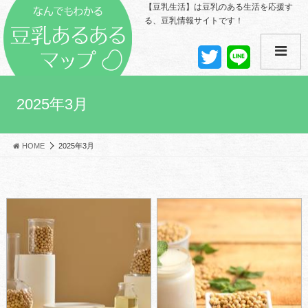
【豆乳生活】は豆乳のある生活を応援す
る、豆乳情報サイトです！
T
L
w
i
i
n
t
e
t
2025年3月
e
r
HOME
2025年3月