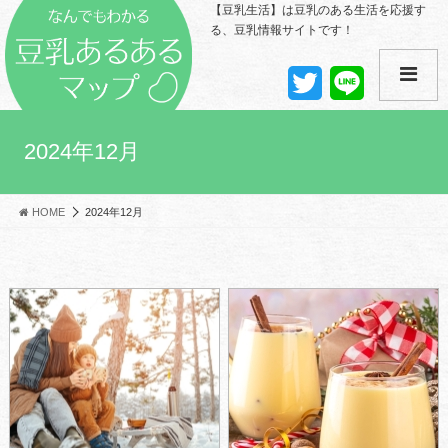
【豆乳生活】は豆乳のある生活を応援す
る、豆乳情報サイトです！
T
L
w
i
i
n
t
e
t
2024年12月
e
r
HOME
2024年12月