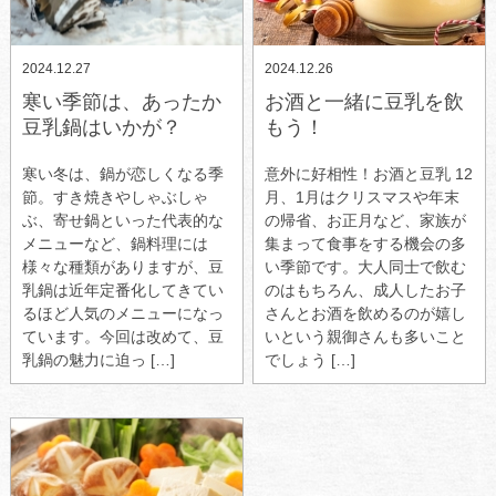
2024.12.27
2024.12.26
寒い季節は、あったか
お酒と一緒に豆乳を飲
豆乳鍋はいかが？
もう！
寒い冬は、鍋が恋しくなる季
意外に好相性！お酒と豆乳 12
節。すき焼きやしゃぶしゃ
月、1月はクリスマスや年末
ぶ、寄せ鍋といった代表的な
の帰省、お正月など、家族が
メニューなど、鍋料理には
集まって食事をする機会の多
様々な種類がありますが、豆
い季節です。大人同士で飲む
乳鍋は近年定番化してきてい
のはもちろん、成人したお子
るほど人気のメニューになっ
さんとお酒を飲めるのが嬉し
ています。今回は改めて、豆
いという親御さんも多いこと
乳鍋の魅力に迫っ […]
でしょう […]