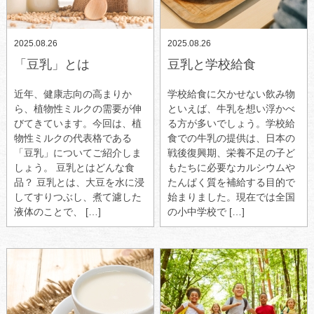
2025.08.26
2025.08.26
「豆乳」とは
豆乳と学校給食
近年、健康志向の高まりか
学校給食に欠かせない飲み物
ら、植物性ミルクの需要が伸
といえば、牛乳を想い浮かべ
びてきています。今回は、植
る方が多いでしょう。学校給
物性ミルクの代表格である
食での牛乳の提供は、日本の
「豆乳」についてご紹介しま
戦後復興期、栄養不足の子ど
しょう。 豆乳とはどんな食
もたちに必要なカルシウムや
品？ 豆乳とは、大豆を水に浸
たんぱく質を補給する目的で
してすりつぶし、煮て濾した
始まりました。現在では全国
液体のことで、 […]
の小中学校で […]