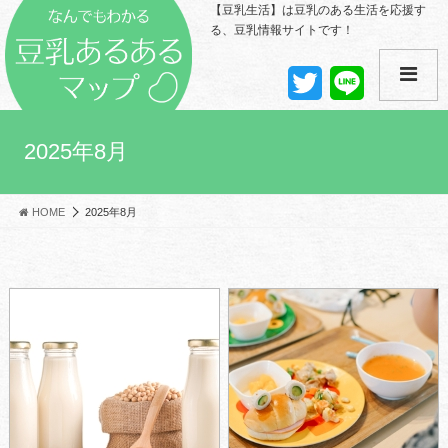
【豆乳生活】は豆乳のある生活を応援す
る、豆乳情報サイトです！
T
L
w
i
i
n
t
e
t
2025年8月
e
r
HOME
2025年8月