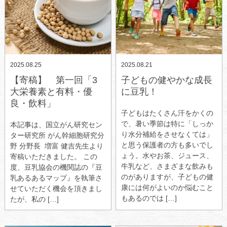
2025.08.25
2025.08.21
【寄稿】 第一回「3
子どもの健やかな成長
大栄養素と有料・優
に豆乳！
良・飲料」
子どもはたくさん汗をかくの
で、暑い季節は特に「しっか
本記事は、国立がん研究セン
り水分補給をさせなくては」
ター研究所 がん幹細胞研究分
と思う保護者の方も多いでし
野 分野長 増富 健吉先生より
ょう。水やお茶、ジュース、
寄稿いただきました。 この
牛乳など、さまざまな飲みも
度、豆乳協会の機関誌の『豆
のがありますが、子どもの健
乳あるあるマップ』を執筆さ
康には何がよいのか悩むこと
せていただく機会を頂きまし
もあるのでは […]
たが、私の […]