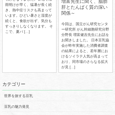
増富先生に聞く、脂肪
雨明けが早く、猛暑が長く続
肝とたんぱく質の深い
き、熱中症リスクも高まって
関係～
います。ひどい暑さと湿度が
続くと、食欲が出ず、気分も
今回は、国立がん研究センタ
すっきりしなくなります。 そ
ー研究所 がん幹細胞研究分野
こで、夏バ […]
分野長 増富健吉先生にお話を
お聞きしました。 日本豆乳協
会が昨年実施した消費者調査
の結果によると、若年層にお
けるソイラテ人気が高まって
おり、同市場のさらなる拡大
が見 […]
カテゴリー
世界を旅する豆乳
豆乳の魅力発見