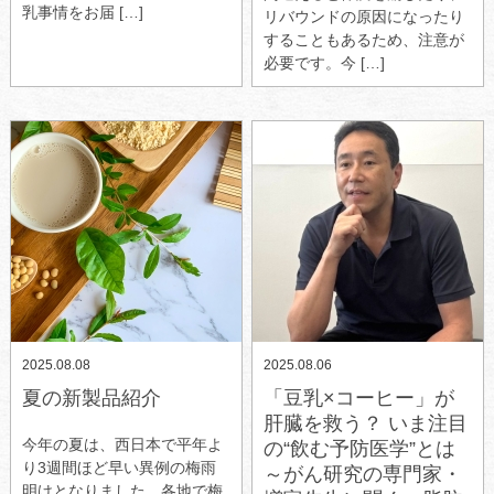
乳事情をお届 […]
リバウンドの原因になったり
することもあるため、注意が
必要です。今 […]
2025.08.08
2025.08.06
夏の新製品紹介
「豆乳×コーヒー」が
肝臓を救う？ いま注目
今年の夏は、西日本で平年よ
の“飲む予防医学”とは
り3週間ほど早い異例の梅雨
～がん研究の専門家・
明けとなりました。各地で梅