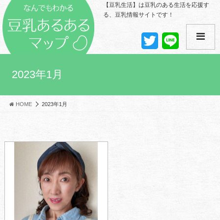
【豆乳生活】は豆乳のある生活を応援す
る、豆乳情報サイトです！
T
L
w
i
i
n
t
e
t
2023年1月
e
r
HOME
2023年1月