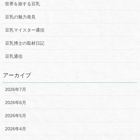
世界を旅する豆乳
豆乳の魅力発見
豆乳マイスター通信
豆乳博士の取材日記
豆乳通信
アーカイブ
2026年7月
2026年6月
2026年5月
2026年4月