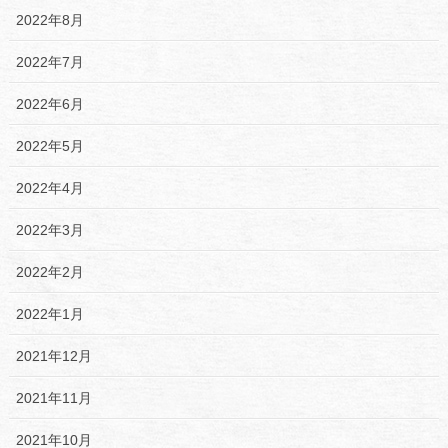
2022年8月
2022年7月
2022年6月
2022年5月
2022年4月
2022年3月
2022年2月
2022年1月
2021年12月
2021年11月
2021年10月