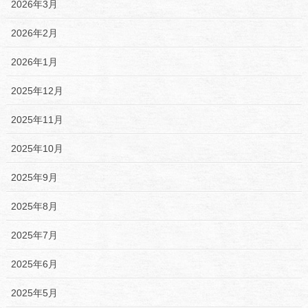
2026年3月
2026年2月
2026年1月
2025年12月
2025年11月
2025年10月
2025年9月
2025年8月
2025年7月
2025年6月
2025年5月