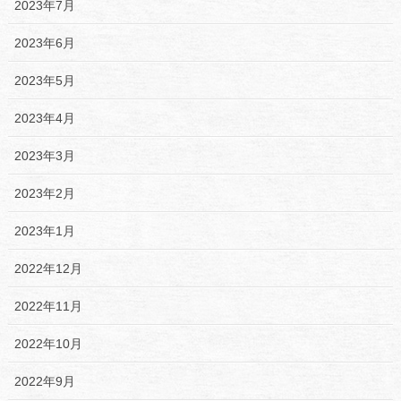
2023年7月
2023年6月
2023年5月
2023年4月
2023年3月
2023年2月
2023年1月
2022年12月
2022年11月
2022年10月
2022年9月