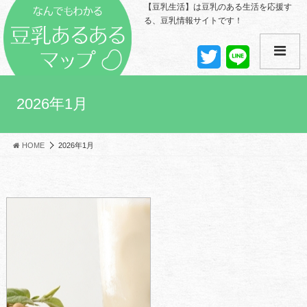
【豆乳生活】は豆乳のある生活を応援す
る、豆乳情報サイトです！
T
L
w
i
i
n
t
e
t
2026年1月
e
r
HOME
2026年1月