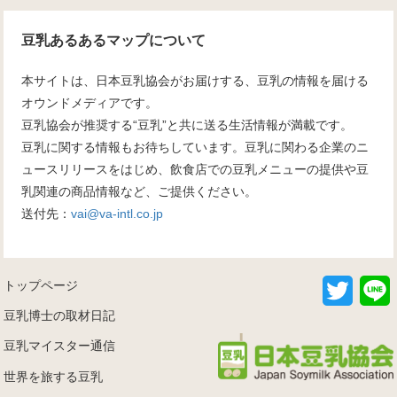
豆乳あるあるマップについて
本サイトは、日本豆乳協会がお届けする、豆乳の情報を届ける
オウンドメディアです。
豆乳協会が推奨する“豆乳”と共に送る生活情報が満載です。
豆乳に関する情報もお待ちしています。豆乳に関わる企業のニ
ュースリリースをはじめ、飲食店での豆乳メニューの提供や豆
乳関連の商品情報など、ご提供ください。
送付先：
vai@va-intl.co.jp
T
トップページ
w
i
i
豆乳博士の取材日記
t
t
豆乳マイスター通信
e
r
世界を旅する豆乳