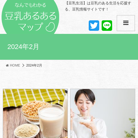
【豆乳生活】は豆乳のある生活を応援す
る、豆乳情報サイトです！
T
L
w
i
i
n
t
e
t
2024年2月
e
r
HOME
2024年2月