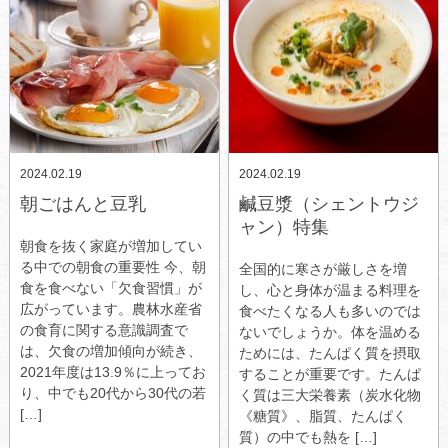
2024.02.19
2024.02.19
朝ごはんと豆乳
鹹豆漿（シェントウジ
ャン）特集
朝食を抜く家庭が増加してい
る中での朝食の重要性 今、朝
全国的に寒さが厳しさを増
食を食べない「欠食習慣」が
し、心と身体が温まる料理を
広がっています。農林水産省
食べたくなる人も多いのでは
の食育に関する意識調査で
ないでしょうか。体を温める
は、欠食の増加傾向が続き、
ためには、たんぱく質を摂取
2021年度は13.9％に上ってお
することが重要です。たんぱ
り、中でも20代から30代の若
く質は三大栄養素（炭水化物
[…]
《糖質》、脂質、たんぱく
質）の中でも熱を […]