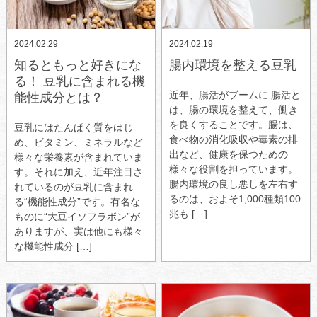
2024.02.29
2024.02.19
知るともっと好きにな
腸内環境を整える豆乳
る！ 豆乳に含まれる機
近年、腸活がブームに 腸活と
能性成分とは？
は、腸の環境を整えて、働き
を良くすることです。腸は、
豆乳にはたんぱく質をはじ
食べ物の消化吸収や毒素の排
め、ビタミン、ミネラルなど
出など、健康を保つための
様々な栄養素が含まれていま
様々な役割を担っています。
す。それに加え、近年注目さ
腸内環境の良し悪しを左右す
れているのが豆乳に含まれ
るのは、およそ1,000種類100
る“機能性成分”です。有名な
兆も […]
ものに“大豆イソフラボン”が
ありますが、実は他にも様々
な機能性成分 […]