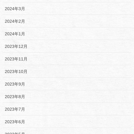
2024年3月
2024年2月
2024年1月
2023年12月
2023年11月
2023年10月
2023年9月
2023年8月
2023年7月
2023年6月