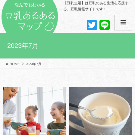
【豆乳生活】は豆乳のある生活を応援す
る、豆乳情報サイトです！
T
L
w
i
i
n
t
e
t
2023年7月
e
r
HOME
2023年7月