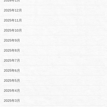
2026年1月
2025年12月
2025年11月
2025年10月
2025年9月
2025年8月
2025年7月
2025年6月
2025年5月
2025年4月
2025年3月