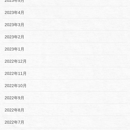
2023年5月
2023年4月
2023年3月
2023年2月
2023年1月
2022年12月
2022年11月
2022年10月
2022年9月
2022年8月
2022年7月