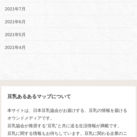
2021年7月
2021年6月
2021年5月
2021年4月
豆乳あるあるマップについて
本サイトは、日本豆乳協会がお届けする、豆乳の情報を届ける
オウンドメディアです。
豆乳協会が推奨する“豆乳”と共に送る生活情報が満載です。
豆乳に関する情報もお待ちしています。豆乳に関わる企業のニ