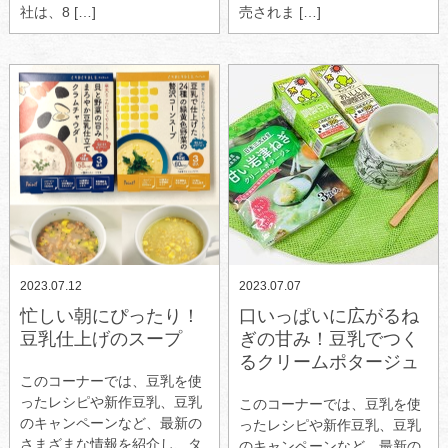
社は、8 […]
売されま […]
2023.07.12
2023.07.07
忙しい朝にぴったり！
口いっぱいに広がるね
豆乳仕上げのスープ
ぎの甘み！豆乳でつく
るクリームポタージュ
このコーナーでは、豆乳を使
ったレシピや新作豆乳、豆乳
このコーナーでは、豆乳を使
のキャンペーンなど、最新の
ったレシピや新作豆乳、豆乳
さまざまな情報を紹介し、タ
のキャンペーンなど、最新の