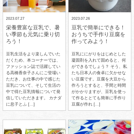
2023.07.27
2023.07.26
栄養豊富な豆乳で、暑
豆乳で簡単にできる！
い季節も元気に乗り切
おうちで手作り豆腐を
ろう！
作ってみよう！
豆乳生活をより楽しんでいた
豆乳ににがりをはじめとした
だくため、本コーナーでは、
凝固剤を入れて固めると、何
ファッション誌で活躍してい
ができるでしょう？ そう、私
る高橋香奈子さんにご登場い
たち日本人の食卓に欠かせな
ただき、お仕事の中で感じた
い豆腐です。豆腐を大豆から
豆乳について、そして生活の
作ろうとすると、手間と時間
中で得た豆乳情報について発
がかかりますが、豆乳を使っ
信していただきます。 カナダ
て作るととても簡単に手作り
に息子とふ […]
豆腐が作れ […]