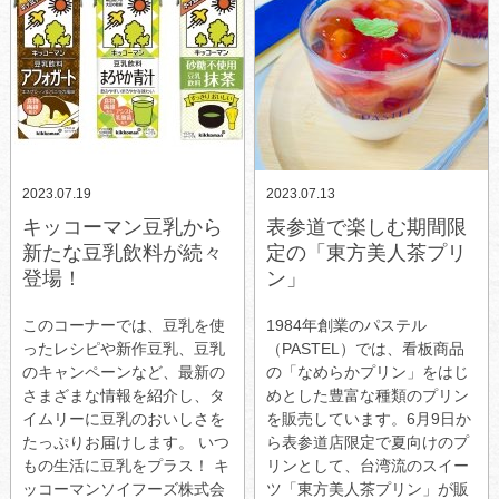
2023.07.19
2023.07.13
キッコーマン豆乳から
表参道で楽しむ期間限
新たな豆乳飲料が続々
定の「東方美人茶プリ
登場！
ン」
このコーナーでは、豆乳を使
1984年創業のパステル
ったレシピや新作豆乳、豆乳
（PASTEL）では、看板商品
のキャンペーンなど、最新の
の「なめらかプリン」をはじ
さまざまな情報を紹介し、タ
めとした豊富な種類のプリン
イムリーに豆乳のおいしさを
を販売しています。6月9日か
たっぷりお届けします。 いつ
ら表参道店限定で夏向けのプ
もの生活に豆乳をプラス！ キ
リンとして、台湾流のスイー
ッコーマンソイフーズ株式会
ツ「東方美人茶プリン」が販