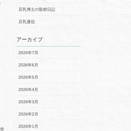
タ
豆乳博士の取材日記
豆乳通信
アーカイブ
2026年7月
2026年6月
2026年5月
2026年4月
2026年3月
2026年2月
2026年1月
発売