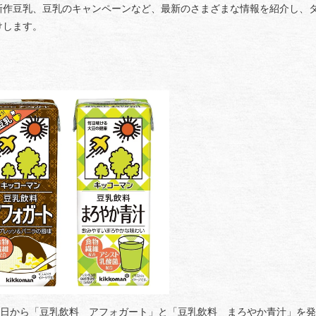
新作豆乳、豆乳のキャンペーンなど、最新のさまざまな情報を紹介し、
けします。
1日から「豆乳飲料 アフォガート」と「豆乳飲料 まろやか青汁」を