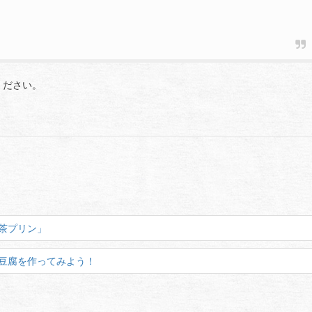
ください。
茶プリン」
豆腐を作ってみよう！