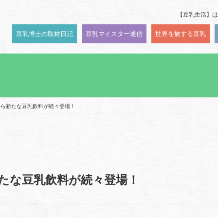
【豆乳生活】は
豆乳博士の取材日記
豆乳マイスター通信
世界を旅する豆乳
から新たな豆乳飲料が続々登場！
たな豆乳飲料が続々登場！