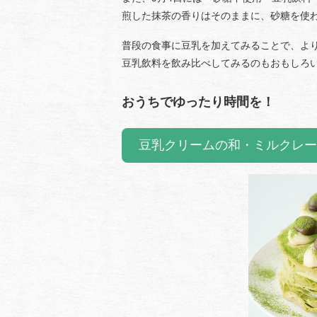
煎した抹茶の香りはそのままに、砂糖を使
普段の食事に豆乳を加えてみることで、よ
豆乳飲料を飲み比べしてみるのもおもしろ
おうちでゆったり時間を！
豆乳クリームの和・ミルクレー