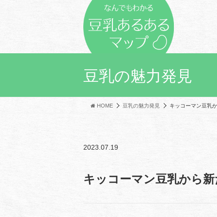
豆乳の魅力発見
HOME
豆乳の魅力発見
キッコーマン豆乳
2023.07.19
キッコーマン豆乳から新