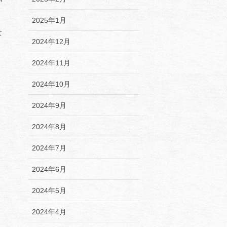
2025年1月
な
2024年12月
2024年11月
2024年10月
2024年9月
2024年8月
2024年7月
2024年6月
2024年5月
2024年4月